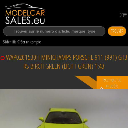
0
TROUVER
S’identifier
Créer un compte
WAP0201530H MINICHAMPS PORSCHE 911 (991) GT3
RS BIRCH GREEN (LICHT GRUN) 1:43
Exemple de
modèle
Vendu