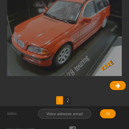
RARE
1
2
OK
Bulletin