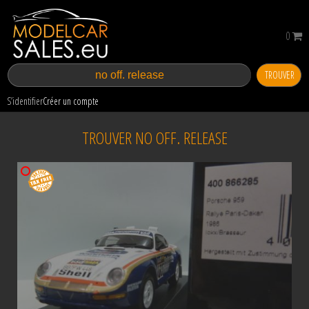
0
TROUVER
S’identifier
Créer un compte
TROUVER NO OFF. RELEASE