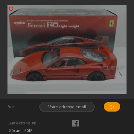
OK
Bulletin
Devise sélectionnée EUR
$ Dollars
£ GBP