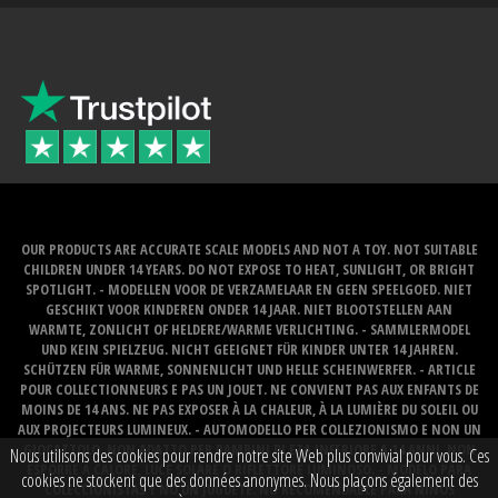
OUR PRODUCTS ARE ACCURATE SCALE MODELS AND NOT A TOY. NOT SUITABLE
CHILDREN UNDER 14 YEARS. DO NOT EXPOSE TO HEAT, SUNLIGHT, OR BRIGHT
SPOTLIGHT. - MODELLEN VOOR DE VERZAMELAAR EN GEEN SPEELGOED. NIET
GESCHIKT VOOR KINDEREN ONDER 14 JAAR. NIET BLOOTSTELLEN AAN
WARMTE, ZONLICHT OF HELDERE/WARME VERLICHTING. - SAMMLERMODEL
UND KEIN SPIELZEUG. NICHT GEEIGNET FÜR KINDER UNTER 14 JAHREN.
SCHÜTZEN FÜR WARME, SONNENLICHT UND HELLE SCHEINWERFER. - ARTICLE
POUR COLLECTIONNEURS E PAS UN JOUET. NE CONVIENT PAS AUX ENFANTS DE
MOINS DE 14 ANS. NE PAS EXPOSER À LA CHALEUR, À LA LUMIÈRE DU SOLEIL OU
AUX PROJECTEURS LUMINEUX. - AUTOMODELLO PER COLLEZIONISMO E NON UN
GIOCATTOLO. NON ADATTO PER BAMBINI DI ETA INFERIORE A 14 ANNI. NON
Nous utilisons des cookies pour rendre notre site Web plus convivial pour vous. Ces
ESPORRE A CALORE, LUCE SOLARE O RIFLETTORE LUMINOSO. - MODELO PARA
cookies ne stockent que des données anonymes. Nous plaçons également des
COLECCIONISTAS Y NO UN JUGUETE. NO RECOMENDABLE PARA NINOS