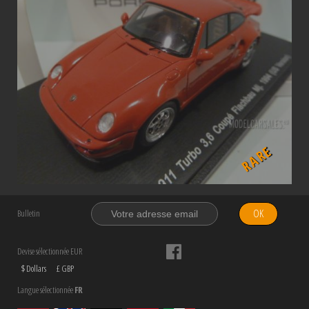
RARE
OK
Bulletin
Devise sélectionnée EUR
$ Dollars
£ GBP
Langue sélectionnée
FR