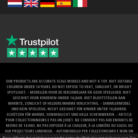
OUR PRODUCTS ARE ACCURATE SCALE MODELS AND NOT A TOY. NOT SUITABLE
CHILDREN UNDER 14 YEARS. DO NOT EXPOSE TO HEAT, SUNLIGHT, OR BRIGHT
SPOTLIGHT. - MODELLEN VOOR DE VERZAMELAAR EN GEEN SPEELGOED. NIET
GESCHIKT VOOR KINDEREN ONDER 14 JAAR. NIET BLOOTSTELLEN AAN
WARMTE, ZONLICHT OF HELDERE/WARME VERLICHTING. - SAMMLERMODEL
UND KEIN SPIELZEUG. NICHT GEEIGNET FÜR KINDER UNTER 14 JAHREN.
SCHÜTZEN FÜR WARME, SONNENLICHT UND HELLE SCHEINWERFER. - ARTICLE
POUR COLLECTIONNEURS E PAS UN JOUET. NE CONVIENT PAS AUX ENFANTS DE
MOINS DE 14 ANS. NE PAS EXPOSER À LA CHALEUR, À LA LUMIÈRE DU SOLEIL OU
AUX PROJECTEURS LUMINEUX. - AUTOMODELLO PER COLLEZIONISMO E NON UN
GIOCATTOLO. NON ADATTO PER BAMBINI DI ETA INFERIORE A 14 ANNI. NON