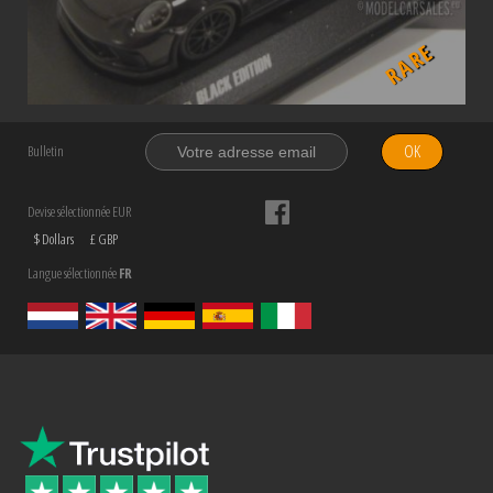
RARE
OK
Bulletin
Devise sélectionnée EUR
$ Dollars
£ GBP
Langue sélectionnée
FR