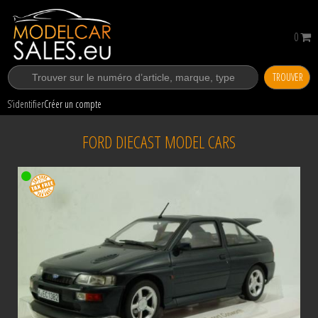
0
TROUVER
S’identifier
Créer un compte
FORD DIECAST MODEL CARS