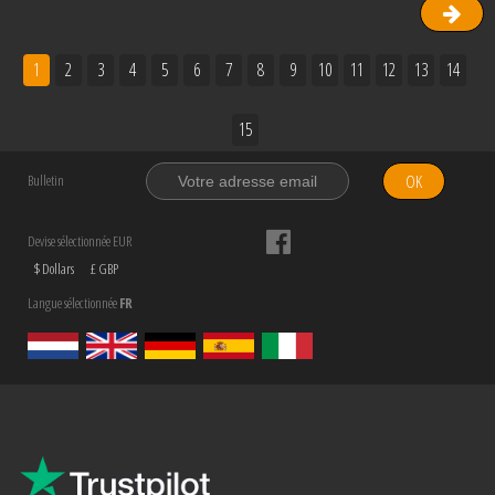
1
2
3
4
5
6
7
8
9
10
11
12
13
14
15
OK
Bulletin
Devise sélectionnée EUR
$ Dollars
£ GBP
Langue sélectionnée
FR