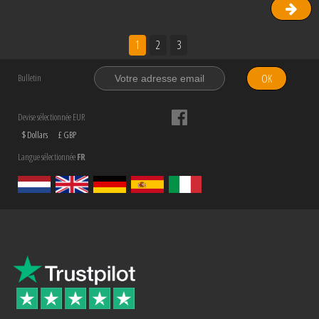
1
2
3
OK
Bulletin
Devise sélectionnée EUR
$ Dollars
£ GBP
Langue sélectionnée
FR