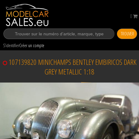
0
TROUVER
S’identifier
Créer un compte
107139820 MINICHAMPS BENTLEY EMBIRICOS DARK
GREY METALLIC 1:18
Vendu