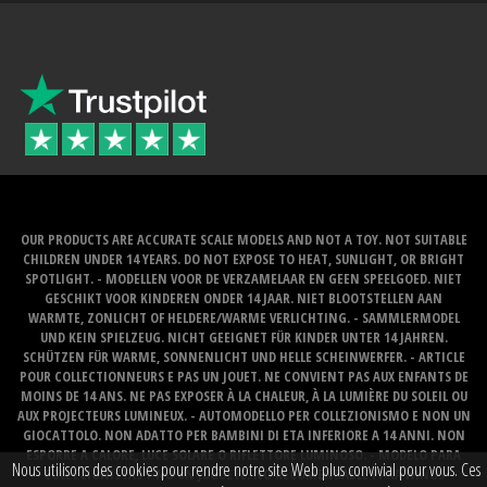
OUR PRODUCTS ARE ACCURATE SCALE MODELS AND NOT A TOY. NOT SUITABLE
CHILDREN UNDER 14 YEARS. DO NOT EXPOSE TO HEAT, SUNLIGHT, OR BRIGHT
SPOTLIGHT. - MODELLEN VOOR DE VERZAMELAAR EN GEEN SPEELGOED. NIET
GESCHIKT VOOR KINDEREN ONDER 14 JAAR. NIET BLOOTSTELLEN AAN
WARMTE, ZONLICHT OF HELDERE/WARME VERLICHTING. - SAMMLERMODEL
UND KEIN SPIELZEUG. NICHT GEEIGNET FÜR KINDER UNTER 14 JAHREN.
SCHÜTZEN FÜR WARME, SONNENLICHT UND HELLE SCHEINWERFER. - ARTICLE
POUR COLLECTIONNEURS E PAS UN JOUET. NE CONVIENT PAS AUX ENFANTS DE
MOINS DE 14 ANS. NE PAS EXPOSER À LA CHALEUR, À LA LUMIÈRE DU SOLEIL OU
AUX PROJECTEURS LUMINEUX. - AUTOMODELLO PER COLLEZIONISMO E NON UN
GIOCATTOLO. NON ADATTO PER BAMBINI DI ETA INFERIORE A 14 ANNI. NON
ESPORRE A CALORE, LUCE SOLARE O RIFLETTORE LUMINOSO. - MODELO PARA
Nous utilisons des cookies pour rendre notre site Web plus convivial pour vous. Ces
COLECCIONISTAS Y NO UN JUGUETE. NO RECOMENDABLE PARA NINOS