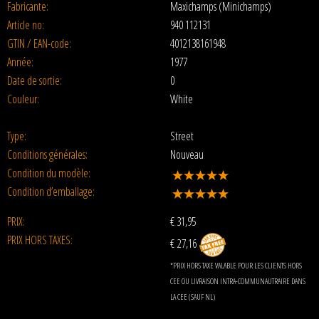
Fabricante:
Maxichamps (Minichamps)
Article no:
940 112131
GTIN / EAN-code:
4012138161948
Année:
1977
Date de sortie:
0
Couleur:
White
Type:
Street
Conditions générales:
Nouveau
Condition du modèle:
Condition d’emballage:
PRIX:
€
31,95
PRIX HORS TAXES:
€ 27,16
*PRIX HORS TAXE VALABLE POUR LES CLIENTS HORS
CEE OU LIVRAISON INTRA-COMMUNAUTRAIRE DANS
LA CEE (SAUF NL)