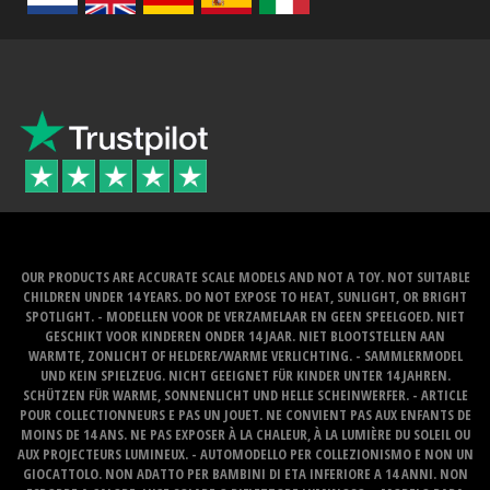
OUR PRODUCTS ARE ACCURATE SCALE MODELS AND NOT A TOY. NOT SUITABLE
CHILDREN UNDER 14 YEARS. DO NOT EXPOSE TO HEAT, SUNLIGHT, OR BRIGHT
SPOTLIGHT. - MODELLEN VOOR DE VERZAMELAAR EN GEEN SPEELGOED. NIET
GESCHIKT VOOR KINDEREN ONDER 14 JAAR. NIET BLOOTSTELLEN AAN
WARMTE, ZONLICHT OF HELDERE/WARME VERLICHTING. - SAMMLERMODEL
UND KEIN SPIELZEUG. NICHT GEEIGNET FÜR KINDER UNTER 14 JAHREN.
SCHÜTZEN FÜR WARME, SONNENLICHT UND HELLE SCHEINWERFER. - ARTICLE
POUR COLLECTIONNEURS E PAS UN JOUET. NE CONVIENT PAS AUX ENFANTS DE
MOINS DE 14 ANS. NE PAS EXPOSER À LA CHALEUR, À LA LUMIÈRE DU SOLEIL OU
AUX PROJECTEURS LUMINEUX. - AUTOMODELLO PER COLLEZIONISMO E NON UN
GIOCATTOLO. NON ADATTO PER BAMBINI DI ETA INFERIORE A 14 ANNI. NON