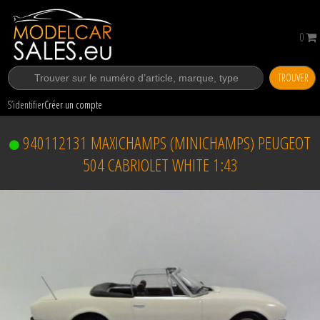
0
TROUVER
S’identifier
Créer un compte
940112131 MAXICHAMPS (MINICHAMPS) PEUGEOT
504 CABRIOLET WHITE 1:43