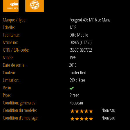
Marque / Type:
Peugeot 405 MI16 Le Mans
Échelle:
1/18
Fabricante:
Otto Mobile
Article no:
OT865 (OT756)
GTIN / EAN-code:
9580010207732
Année:
1993
Date de sortie:
2019
Couleur:
Lucifer Red
Limitation:
999 pièces
Resin:
Type:
Street
Conditions générales:
Nouveau
Condition du modèle:
Nouveau
Condition d’emballage:
Nouveau