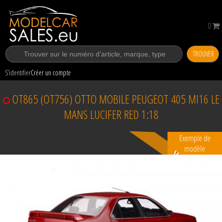
0
TROUVER
S’identifier
Créer un compte
OT865 (OT756) OTTO MOBILE PEUGEOT 405 MI16 LE
MANS LUCIFER RED 1:18
Exemple de
modèle
Vendu