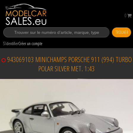
0
TROUVER
S’identifier
Créer un compte
943069103 MINICHAMPS PORSCHE 911 (994) TURBO
POLAR SILVER MET. 1:43
Vendu