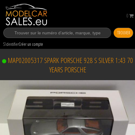
0
TROUVER
S’identifier
Créer un compte
MAP02005317 SPARK PORSCHE 928 S SILVER 1:43 70
YEARS PORSCHE