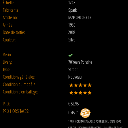
Échelle:
1/43
Fabricante:
Spark
Article no:
MAP 020 053 17
Année:
1980
Date de sortie:
2018
Couleur:
Silver
Resin:
Livery:
70 Years Porsche
Type:
Street
Conditions générales:
Nouveau
Condition du modèle:
Condition d’emballage:
PRIX:
€
52,95
PRIX HORS TAXES:
€ 45,01
*PRIX HORS TAXE VALABLE POUR LES CLIENTS HORS
CEE OU LIVRAISON INTRA-COMMUNAUTRAIRE DANS