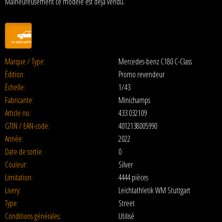
Malheureusement ce modèle est déjà vendu.
Marque / Type:
Mercedes-benz C180 C-Class
Édition:
Promo revendeur
Échelle:
1/43
Fabricante:
Minichamps
Article no:
433 032109
GTIN / EAN-code:
4012138005990
Année:
2022
Date de sortie:
0
Couleur:
Silver
Limitation:
4444 pièces
Livery:
Leichtathletik WM Stuttgart
Type:
Street
Conditions générales:
Utilisé