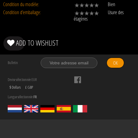
Condition du modèle:
Bien
Condition d’emballage:
Usure des
étagères
ADD TO WISHLIST
OK
Bulletin
Devise sélectionnée EUR
$ Dollars
£ GBP
Langue sélectionnée
FR