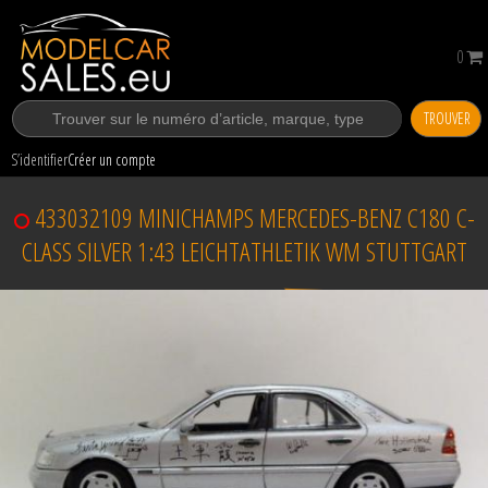
0
TROUVER
S’identifier
Créer un compte
433032109 MINICHAMPS MERCEDES-BENZ C180 C-
CLASS SILVER 1:43 LEICHTATHLETIK WM STUTTGART
Vendu