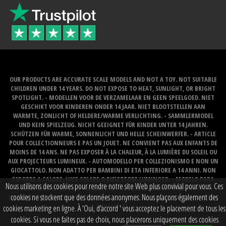
OUR PRODUCTS ARE ACCURATE SCALE MODELS AND NOT A TOY. NOT SUITABLE
CHILDREN UNDER 14 YEARS. DO NOT EXPOSE TO HEAT, SUNLIGHT, OR BRIGHT
SPOTLIGHT. - MODELLEN VOOR DE VERZAMELAAR EN GEEN SPEELGOED. NIET
GESCHIKT VOOR KINDEREN ONDER 14 JAAR. NIET BLOOTSTELLEN AAN
WARMTE, ZONLICHT OF HELDERE/WARME VERLICHTING. - SAMMLERMODEL
UND KEIN SPIELZEUG. NICHT GEEIGNET FÜR KINDER UNTER 14 JAHREN.
SCHÜTZEN FÜR WARME, SONNENLICHT UND HELLE SCHEINWERFER. - ARTICLE
POUR COLLECTIONNEURS E PAS UN JOUET. NE CONVIENT PAS AUX ENFANTS DE
MOINS DE 14 ANS. NE PAS EXPOSER À LA CHALEUR, À LA LUMIÈRE DU SOLEIL OU
AUX PROJECTEURS LUMINEUX. - AUTOMODELLO PER COLLEZIONISMO E NON UN
GIOCATTOLO. NON ADATTO PER BAMBINI DI ETA INFERIORE A 14 ANNI. NON
ESPORRE A CALORE, LUCE SOLARE O RIFLETTORE LUMINOSO. - MODELO PARA
Nous utilisons des cookies pour rendre notre site Web plus convivial pour vous. Ces
COLECCIONISTAS Y NO UN JUGUETE. NO RECOMENDABLE PARA NINOS
cookies ne stockent que des données anonymes. Nous plaçons également des
MENORES DE 14 ANOS. NO LO EXPONGA AL CALOR, LA LUZ DEL SOL O LOS FOCOS
BRILLANTES.
cookies marketing en ligne. À 'Oui, d’accord ' vous acceptez le placement de tous les
cookies. Si vous ne faites pas de choix, nous placerons uniquement des cookies
Website created by
BOMS creative web works