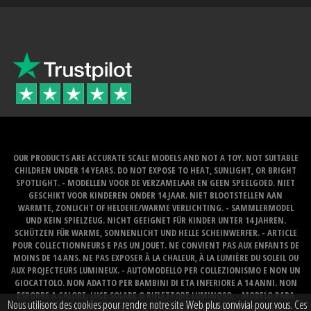
OUR PRODUCTS ARE ACCURATE SCALE MODELS AND NOT A TOY. NOT SUITABLE
CHILDREN UNDER 14 YEARS. DO NOT EXPOSE TO HEAT, SUNLIGHT, OR BRIGHT
SPOTLIGHT. - MODELLEN VOOR DE VERZAMELAAR EN GEEN SPEELGOED. NIET
GESCHIKT VOOR KINDEREN ONDER 14 JAAR. NIET BLOOTSTELLEN AAN
WARMTE, ZONLICHT OF HELDERE/WARME VERLICHTING. - SAMMLERMODEL
UND KEIN SPIELZEUG. NICHT GEEIGNET FÜR KINDER UNTER 14 JAHREN.
SCHÜTZEN FÜR WARME, SONNENLICHT UND HELLE SCHEINWERFER. - ARTICLE
POUR COLLECTIONNEURS E PAS UN JOUET. NE CONVIENT PAS AUX ENFANTS DE
MOINS DE 14 ANS. NE PAS EXPOSER À LA CHALEUR, À LA LUMIÈRE DU SOLEIL OU
AUX PROJECTEURS LUMINEUX. - AUTOMODELLO PER COLLEZIONISMO E NON UN
GIOCATTOLO. NON ADATTO PER BAMBINI DI ETA INFERIORE A 14 ANNI. NON
ESPORRE A CALORE, LUCE SOLARE O RIFLETTORE LUMINOSO. - MODELO PARA
Nous utilisons des cookies pour rendre notre site Web plus convivial pour vous. Ces
COLECCIONISTAS Y NO UN JUGUETE. NO RECOMENDABLE PARA NINOS