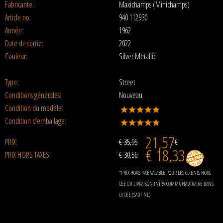
Fabricante:
Maxichamps (Minichamps)
Article no:
940 112930
Année:
1962
Date de sortie:
2022
Couleur:
Silver Metallic
Type:
Street
Conditions générales:
Nouveau
Condition du modèle:
Condition d’emballage:
21,57
PRIX:
€ 35,95
€
€ 18,33
PRIX HORS TAXES:
€ 30,56
*PRIX HORS TAXE VALABLE POUR LES CLIENTS HORS
CEE OU LIVRAISON INTRA-COMMUNAUTRAIRE DANS
LA CEE (SAUF NL)