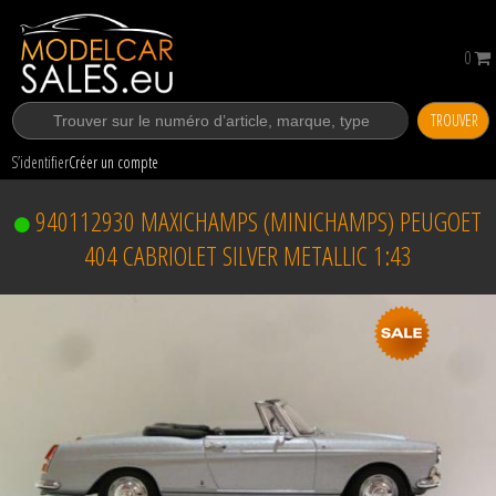
0
TROUVER
S’identifier
Créer un compte
940112930 MAXICHAMPS (MINICHAMPS) PEUGOET
404 CABRIOLET SILVER METALLIC 1:43