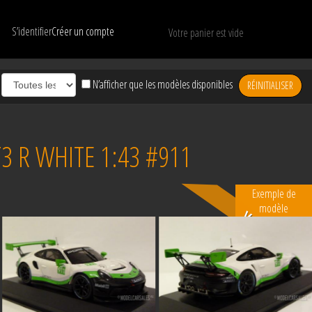
S’identifier
Créer un compte
Votre panier est vide
N’afficher que les modèles disponibles
RÉINITIALISER
 R WHITE 1:43 #911
Exemple de
modèle
Vendu