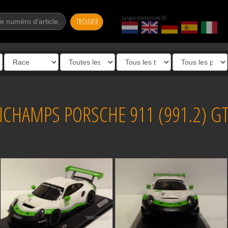
Langue sélectionnée FR
TROUVER
CHAMPS PORSCHE 911 (991.2) GT3