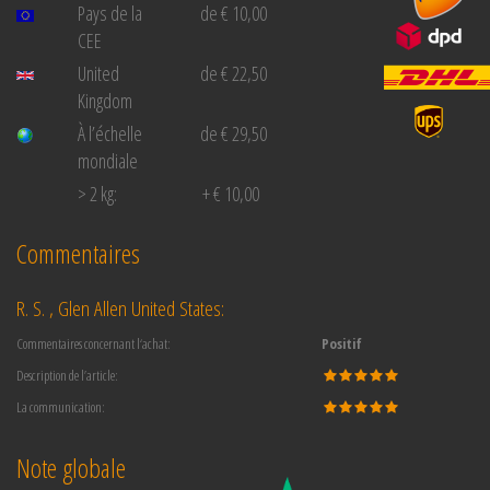
Pays de la
de € 10,00
CEE
United
de € 22,50
Kingdom
À l’échelle
de € 29,50
mondiale
> 2 kg:
+ € 10,00
Commentaires
R. S. , Glen Allen United States:
Commentaires concernant l‘achat:
Positif
Description de l’article:
La communication:
Note globale