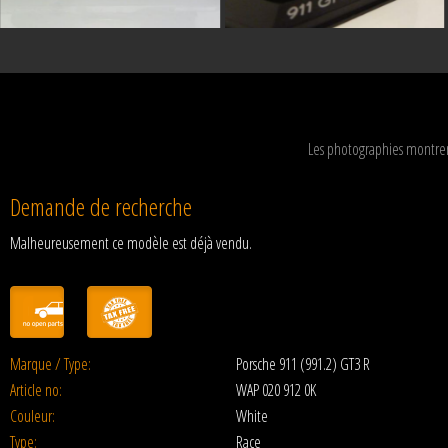
Les photographies montren
Demande de recherche
Malheureusement ce modèle est déjà vendu.
Marque / Type:
Porsche 911 (991.2) GT3 R
Article no:
WAP 020 912 0K
Couleur:
White
Type:
Race