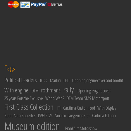
Tags
Political Leaders
BTCC
Martini
LHD
Opening enginecover and bootlit
rally
With engine
rothmans
DTM
Opening enginecover
25 years Porsche Exclusive
World War 2
DTM Team SMS Motorsport
First Class Collection
F1
Car.tima Customized
With Display
Sport Auto Supertest 1999-2024
Sinalco
Jaegermeister
Cartima Edition
Museum edition
Frankfurt Motorshow