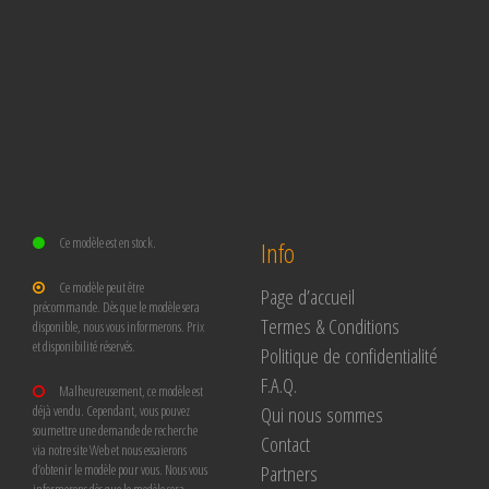
Ce modèle est en stock.
Info
Ce modèle peut être
Page d’accueil
précommande. Dès que le modèle sera
Termes & Conditions
disponible, nous vous informerons. Prix
et disponibilité réservés.
Politique de confidentialité
F.A.Q.
Malheureusement, ce modèle est
Qui nous sommes
déjà vendu. Cependant, vous pouvez
soumettre une demande de recherche
Contact
via notre site Web et nous essaierons
Partners
d’obtenir le modèle pour vous. Nous vous
informerons dès que le modèle sera