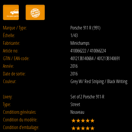
Marque / Type:
Porsche 911 R (991)
Échelle:
1/43
Fabricante:
Minichamps
Article no:
410066222 / 410066224
GTIN / EAN-code:
4012138140684 / 4012138140691
Année:
2016
Date de sortie:
2016
Couleur:
Grey W/ Red Striping / Black Writing
Livery:
Set of 2 Porsche 911-R
Type:
Street
Conditions générales:
Nouveau
Condition du modèle:
Condition d’emballage: