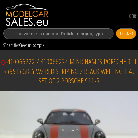
0
TROUVER
S’identifier
Créer un compte
410066222 / 410066224 MINICHAMPS PORSCHE 911
R (991) GREY W/ RED STRIPING / BLACK WRITING 1:43
SET OF 2 PORSCHE 911-R
Vendu