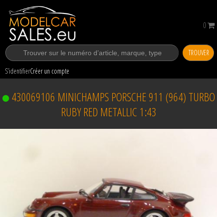
0
TROUVER
S’identifier
Créer un compte
430069106 MINICHAMPS PORSCHE 911 (964) TURBO
RUBY RED METALLIC 1:43