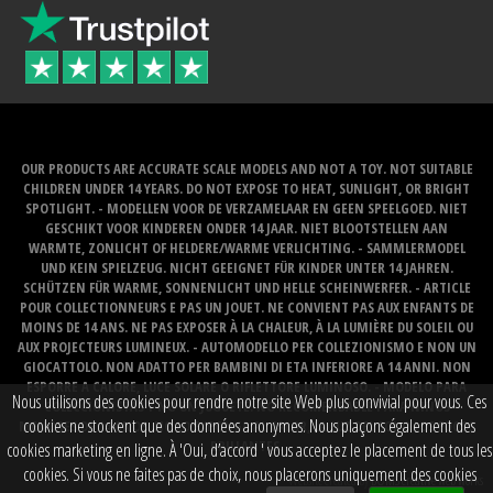
OUR PRODUCTS ARE ACCURATE SCALE MODELS AND NOT A TOY. NOT SUITABLE
CHILDREN UNDER 14 YEARS. DO NOT EXPOSE TO HEAT, SUNLIGHT, OR BRIGHT
SPOTLIGHT. - MODELLEN VOOR DE VERZAMELAAR EN GEEN SPEELGOED. NIET
GESCHIKT VOOR KINDEREN ONDER 14 JAAR. NIET BLOOTSTELLEN AAN
WARMTE, ZONLICHT OF HELDERE/WARME VERLICHTING. - SAMMLERMODEL
UND KEIN SPIELZEUG. NICHT GEEIGNET FÜR KINDER UNTER 14 JAHREN.
SCHÜTZEN FÜR WARME, SONNENLICHT UND HELLE SCHEINWERFER. - ARTICLE
POUR COLLECTIONNEURS E PAS UN JOUET. NE CONVIENT PAS AUX ENFANTS DE
MOINS DE 14 ANS. NE PAS EXPOSER À LA CHALEUR, À LA LUMIÈRE DU SOLEIL OU
AUX PROJECTEURS LUMINEUX. - AUTOMODELLO PER COLLEZIONISMO E NON UN
GIOCATTOLO. NON ADATTO PER BAMBINI DI ETA INFERIORE A 14 ANNI. NON
ESPORRE A CALORE, LUCE SOLARE O RIFLETTORE LUMINOSO. - MODELO PARA
Nous utilisons des cookies pour rendre notre site Web plus convivial pour vous. Ces
COLECCIONISTAS Y NO UN JUGUETE. NO RECOMENDABLE PARA NINOS
cookies ne stockent que des données anonymes. Nous plaçons également des
MENORES DE 14 ANOS. NO LO EXPONGA AL CALOR, LA LUZ DEL SOL O LOS FOCOS
BRILLANTES.
cookies marketing en ligne. À 'Oui, d’accord ' vous acceptez le placement de tous les
cookies. Si vous ne faites pas de choix, nous placerons uniquement des cookies
Website created by
BOMS creative web works