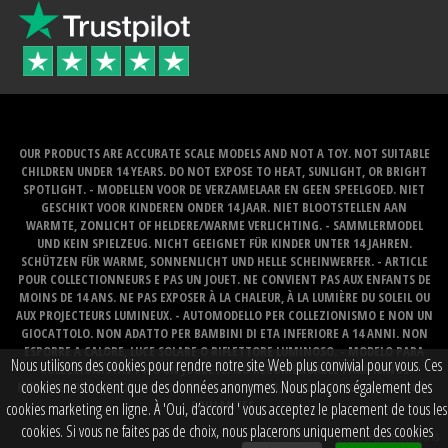
OUR PRODUCTS ARE ACCURATE SCALE MODELS AND NOT A TOY. NOT SUITABLE
CHILDREN UNDER 14 YEARS. DO NOT EXPOSE TO HEAT, SUNLIGHT, OR BRIGHT
SPOTLIGHT. - MODELLEN VOOR DE VERZAMELAAR EN GEEN SPEELGOED. NIET
GESCHIKT VOOR KINDEREN ONDER 14 JAAR. NIET BLOOTSTELLEN AAN
WARMTE, ZONLICHT OF HELDERE/WARME VERLICHTING. - SAMMLERMODEL
UND KEIN SPIELZEUG. NICHT GEEIGNET FÜR KINDER UNTER 14 JAHREN.
SCHÜTZEN FÜR WARME, SONNENLICHT UND HELLE SCHEINWERFER. - ARTICLE
POUR COLLECTIONNEURS E PAS UN JOUET. NE CONVIENT PAS AUX ENFANTS DE
MOINS DE 14 ANS. NE PAS EXPOSER À LA CHALEUR, À LA LUMIÈRE DU SOLEIL OU
AUX PROJECTEURS LUMINEUX. - AUTOMODELLO PER COLLEZIONISMO E NON UN
GIOCATTOLO. NON ADATTO PER BAMBINI DI ETA INFERIORE A 14 ANNI. NON
ESPORRE A CALORE, LUCE SOLARE O RIFLETTORE LUMINOSO. - MODELO PARA
Nous utilisons des cookies pour rendre notre site Web plus convivial pour vous. Ces
COLECCIONISTAS Y NO UN JUGUETE. NO RECOMENDABLE PARA NINOS
cookies ne stockent que des données anonymes. Nous plaçons également des
MENORES DE 14 ANOS. NO LO EXPONGA AL CALOR, LA LUZ DEL SOL O LOS FOCOS
BRILLANTES.
cookies marketing en ligne. À 'Oui, d’accord ' vous acceptez le placement de tous les
cookies. Si vous ne faites pas de choix, nous placerons uniquement des cookies
Website created by
BOMS creative web works