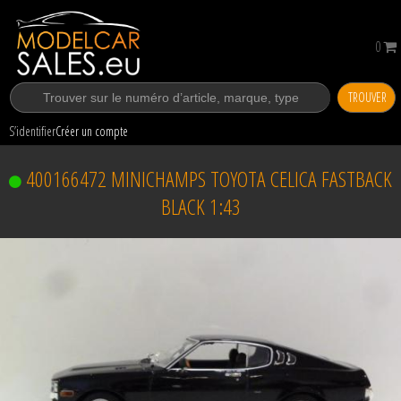
0
TROUVER
S’identifier
Créer un compte
400166472 MINICHAMPS TOYOTA CELICA FASTBACK
BLACK 1:43