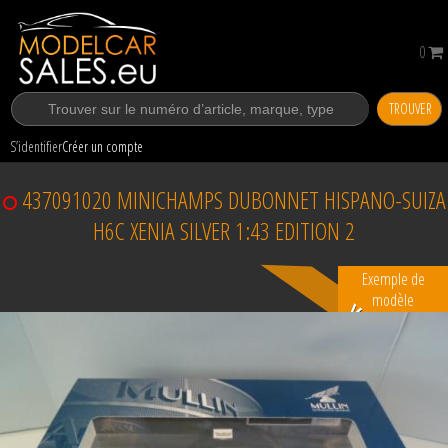
0
TROUVER
S’identifier
Créer un compte
437091020 MINICHAMPS DUBONNET HISPANO-SUIZA
H6C XENIA SILVER 1:43 EDITION 2
Exemple de
modèle
Vendu