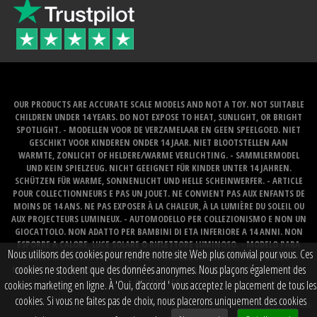
OUR PRODUCTS ARE ACCURATE SCALE MODELS AND NOT A TOY. NOT SUITABLE
CHILDREN UNDER 14 YEARS. DO NOT EXPOSE TO HEAT, SUNLIGHT, OR BRIGHT
SPOTLIGHT. - MODELLEN VOOR DE VERZAMELAAR EN GEEN SPEELGOED. NIET
GESCHIKT VOOR KINDEREN ONDER 14 JAAR. NIET BLOOTSTELLEN AAN
WARMTE, ZONLICHT OF HELDERE/WARME VERLICHTING. - SAMMLERMODEL
UND KEIN SPIELZEUG. NICHT GEEIGNET FÜR KINDER UNTER 14 JAHREN.
SCHÜTZEN FÜR WARME, SONNENLICHT UND HELLE SCHEINWERFER. - ARTICLE
POUR COLLECTIONNEURS E PAS UN JOUET. NE CONVIENT PAS AUX ENFANTS DE
MOINS DE 14 ANS. NE PAS EXPOSER À LA CHALEUR, À LA LUMIÈRE DU SOLEIL OU
AUX PROJECTEURS LUMINEUX. - AUTOMODELLO PER COLLEZIONISMO E NON UN
GIOCATTOLO. NON ADATTO PER BAMBINI DI ETA INFERIORE A 14 ANNI. NON
ESPORRE A CALORE, LUCE SOLARE O RIFLETTORE LUMINOSO. - MODELO PARA
Nous utilisons des cookies pour rendre notre site Web plus convivial pour vous. Ces
COLECCIONISTAS Y NO UN JUGUETE. NO RECOMENDABLE PARA NINOS
cookies ne stockent que des données anonymes. Nous plaçons également des
MENORES DE 14 ANOS. NO LO EXPONGA AL CALOR, LA LUZ DEL SOL O LOS FOCOS
BRILLANTES.
cookies marketing en ligne. À 'Oui, d’accord ' vous acceptez le placement de tous les
cookies. Si vous ne faites pas de choix, nous placerons uniquement des cookies
Website created by
BOMS creative web works