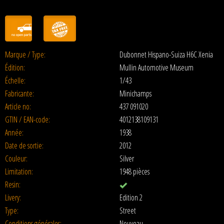
Marque / Type:
Dubonnet Hispano-Suiza H6C Xenia
Édition:
Mullin Automotive Museum
Échelle:
1/43
Fabricante:
Minichamps
Article no:
437 091020
GTIN / EAN-code:
4012138109131
Année:
1938
Date de sortie:
2012
Couleur:
Silver
Limitation:
1948 pièces
Resin:
Livery:
Edition 2
Type:
Street
Conditions générales:
Nouveau