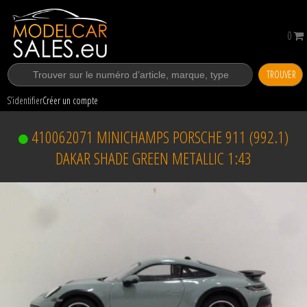
0
TROUVER
S’identifier
Créer un compte
410062071 MINICHAMPS PORSCHE 911 (992.1)
DAKAR SHADE GREEN METALLIC 1:43