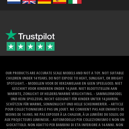
OUR PRODUCTS ARE ACCURATE SCALE MODELS AND NOT A TOY. NOT SUITABLE
CHILDREN UNDER 14 YEARS. DO NOT EXPOSE TO HEAT, SUNLIGHT, OR BRIGHT
SPOTLIGHT. - MODELLEN VOOR DE VERZAMELAAR EN GEEN SPEELGOED. NIET
GESCHIKT VOOR KINDEREN ONDER 14 JAAR. NIET BLOOTSTELLEN AAN
WARMTE, ZONLICHT OF HELDERE/WARME VERLICHTING. - SAMMLERMODEL
UND KEIN SPIELZEUG. NICHT GEEIGNET FÜR KINDER UNTER 14 JAHREN.
SCHÜTZEN FÜR WARME, SONNENLICHT UND HELLE SCHEINWERFER. - ARTICLE
POUR COLLECTIONNEURS E PAS UN JOUET. NE CONVIENT PAS AUX ENFANTS DE
MOINS DE 14 ANS. NE PAS EXPOSER À LA CHALEUR, À LA LUMIÈRE DU SOLEIL OU
AUX PROJECTEURS LUMINEUX. - AUTOMODELLO PER COLLEZIONISMO E NON UN
GIOCATTOLO. NON ADATTO PER BAMBINI DI ETA INFERIORE A 14 ANNI. NON