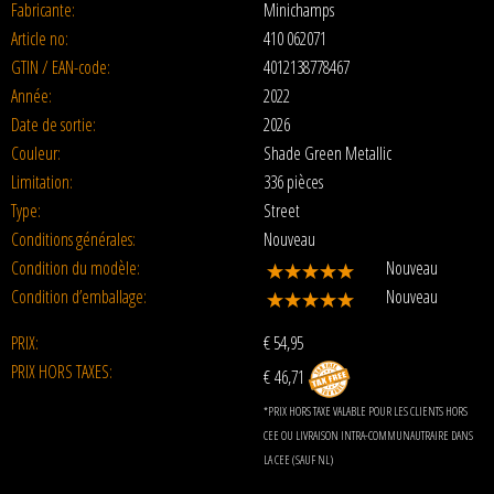
Fabricante:
Minichamps
Article no:
410 062071
GTIN / EAN-code:
4012138778467
Année:
2022
Date de sortie:
2026
Couleur:
Shade Green Metallic
Limitation:
336 pièces
Type:
Street
Conditions générales:
Nouveau
Condition du modèle:
Nouveau
Condition d’emballage:
Nouveau
PRIX:
€
54,95
PRIX HORS TAXES:
€ 46,71
*PRIX HORS TAXE VALABLE POUR LES CLIENTS HORS
CEE OU LIVRAISON INTRA-COMMUNAUTRAIRE DANS
LA CEE (SAUF NL)