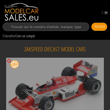
0
TROUVER
S’identifier
Créer un compte
ZAKSPEED DIECAST MODEL CARS