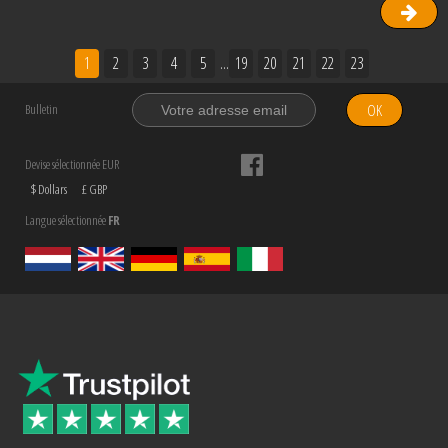
1
2
3
4
5
...
19
20
21
22
23
OK
Bulletin
Devise sélectionnée EUR
$ Dollars
£ GBP
Langue sélectionnée
FR