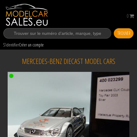
0
TROUVER
S’identifier
Créer un compte
MERCEDES-BENZ DIECAST MODEL CARS