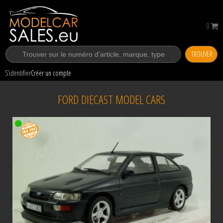
0
TROUVER
S’identifier
Créer un compte
FORD DIECAST MODEL CARS