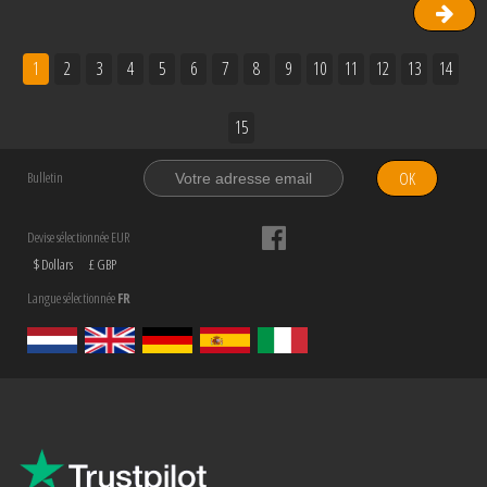
1
2
3
4
5
6
7
8
9
10
11
12
13
14
15
OK
Bulletin
Devise sélectionnée EUR
$ Dollars
£ GBP
Langue sélectionnée
FR