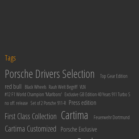
Tags
Porsche Drivers Selection
Top Gear Edition
red bull
Black Wheels
Rauh Welt Begriff
VLN
#12 F1 World Champion 'Marlboro'
Exclusive GB Edition 40 Years 911 Turbo S
Press edition
no off. release
Set of 2 Porsche 911-R
Cartima
First Class Collection
Feuerwehr Dortmund
Cartima Customized
Porsche Exclusive