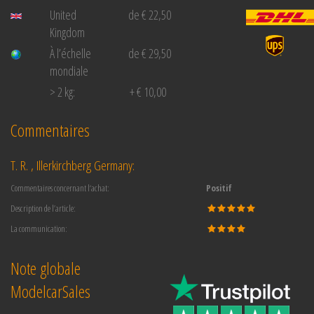
United
de € 22,50
Kingdom
À l’échelle
de € 29,50
mondiale
> 2 kg:
+ € 10,00
Commentaires
T. R. , Illerkirchberg Germany:
Commentaires concernant l‘achat:
Positif
Description de l’article:
La communication:
Note globale
ModelcarSales