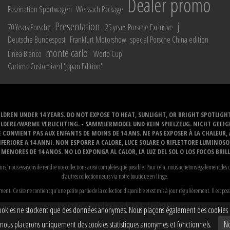
Dealer promo
Faszination Sportwagen
Weissach Package
Presentation
j
70 Years Porsche
25 years Porsche Exclusive
Deutsche Bundespost
Frankfurt Motorshow
special Porsche China edition
monte carlo
Linea Bianco
World Cup
Cartima Customized 'Japan Edition'
LDREN UNDER 14 YEARS. DO NOT EXPOSE TO HEAT, SUNLIGHT, OR BRIGHT SPOTLIGH
ELDERE/WARME VERLICHTING. - SAMMLERMODEL UND KEIN SPIELZEUG. NICHT GEEI
 CONVIENT PAS AUX ENFANTS DE MOINS DE 14 ANS. NE PAS EXPOSER À LA CHALEUR,
ERIORE A 14 ANNI. NON ESPORRE A CALORE, LUCE SOLARE O RIFLETTORE LUMINOS
MENORES DE 14 ANOS. NO LO EXPONGA AL CALOR, LA LUZ DEL SOL O LOS FOCOS BRIL
s, nous essayons de rendre nos collections aussi complètes que possible. Pour cela, nous achetons également des c
d’autres collectionneurs via notre boutique en linge.
t. Ce site ne contient qu’une petite partie de la collection disponible et est mis à jour régulièrement. Il est poss
Vous envisagez de vendre votre collection?...
Lire la suite
 cookies ne stockent que des données anonymes. Nous plaçons également des cookies ma
x, nous placerons uniquement des cookies statistiques anonymes et fonctionnels.
No