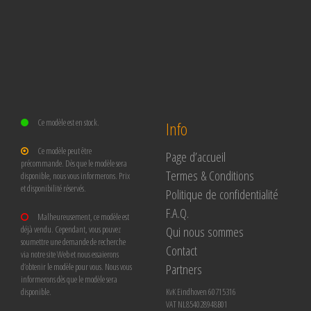
Ce modèle est en stock.
Info
Ce modèle peut être
Page d’accueil
précommande. Dès que le modèle sera
Termes & Conditions
disponible, nous vous informerons. Prix
et disponibilité réservés.
Politique de confidentialité
F.A.Q.
Malheureusement, ce modèle est
Qui nous sommes
déjà vendu. Cependant, vous pouvez
soumettre une demande de recherche
Contact
via notre site Web et nous essaierons
Partners
d’obtenir le modèle pour vous. Nous vous
informerons dès que le modèle sera
disponible.
KvK Eindhoven 60715316
VAT NL854028948B01