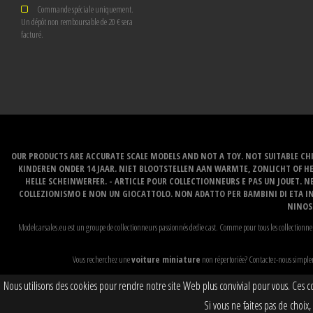
Commande spéciale uniquement.
Un
dépôt non remboursable de 20 €
sera
facturé.
OUR PRODUCTS ARE ACCURATE SCALE MODELS AND NOT A TOY. NOT SUITABLE CHI
KINDEREN ONDER 14 JAAR. NIET BLOOTSTELLEN AAN WARMTE, ZONLICHT OF H
HELLE SCHEINWERFER. - ARTICLE POUR COLLECTIONNEURS E PAS UN JOUET. NE
COLLEZIONISMO E NON UN GIOCATTOLO. NON ADATTO PER BAMBINI DI ETA INF
NINOS 
Modelcarsales.eu est un groupe de collectionneurs passionnés dedie cast. Comme pour tous les collectionneur
Vous recherchez une
voiture miniature
non répertoriée? Contactez-nous simplemen
Nous utilisons des cookies pour rendre notre site Web plus convivial pour vous. Ces
Si vous ne faites pas de choi