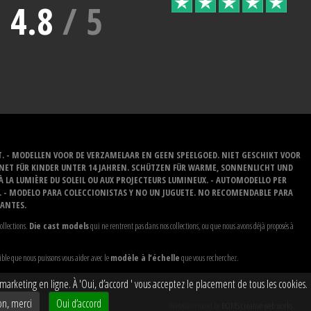
4.8
/
5
T. - MODELLEN VOOR DE VERZAMELAAR EN GEEN SPEELGOED. NIET GESCHIKT VOOR
GNET FÜR KINDER UNTER 14 JAHREN. SCHÜTZEN FÜR WARME, SONNENLICHT UND
 À LA LUMIÈRE DU SOLEIL OU AUX PROJECTEURS LUMINEUX. - AUTOMODELLO PER
O. - MODELO PARA COLECCIONISTAS Y NO UN JUGUETE. NO RECOMENDABLE PARA
LANTES.
ollections.
Die cast models
qui ne rentrent pas dans nos collections, ou que nous avons déjà proposés à
ible que nous puissons vous aider avec le
modèle à l’échelle
que vous recherchez.
rketing en ligne. À 'Oui, d’accord ' vous acceptez le placement de tous les cookies.
n, merci
Oui d’accord
Website created by
BOMS creative web works