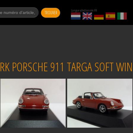
Langue sélectionnée FR
TROUVER
RK PORSCHE 911 TARGA SOFT WIN