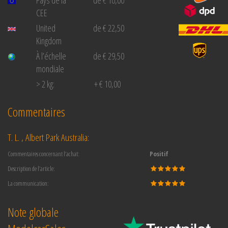
CEE
United
de € 22,50
Kingdom
À l’échelle
de € 29,50
mondiale
> 2 kg:
+ € 10,00
Commentaires
T. L. , Albert Park Australia:
Commentaires concernant l‘achat:
Positif
Description de l’article:
La communication:
Note globale