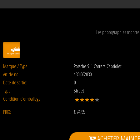
Les photographies montren
Marque / Type:
Porsche 911 Carrera Cabriolet
Article no:
430 062030
Date de sortie:
0
Type:
Street
Condition d’emballage:
PRIX:
€
74,95
ACHETER MAINT