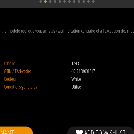
t le modèle reel que vous achetez (sauf indication contraire et à l’exception des 
Échelle:
1/43
GTIN / EAN-code:
4012138031617
Couleur:
White
Conditions générales:
Utilisé
ENANT
ADD TO WISHLIST