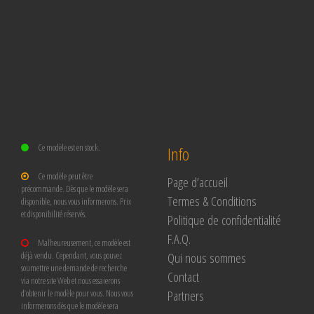
Ce modèle est en stock.
Info
Ce modèle peut être
Page d’accueil
précommande. Dès que le modèle sera
Termes & Conditions
disponible, nous vous informerons. Prix
et disponibilité réservés.
Politique de confidentialité
F.A.Q.
Malheureusement, ce modèle est
Qui nous sommes
déjà vendu. Cependant, vous pouvez
soumettre une demande de recherche
Contact
via notre site Web et nous essaierons
Partners
d’obtenir le modèle pour vous. Nous vous
informerons dès que le modèle sera