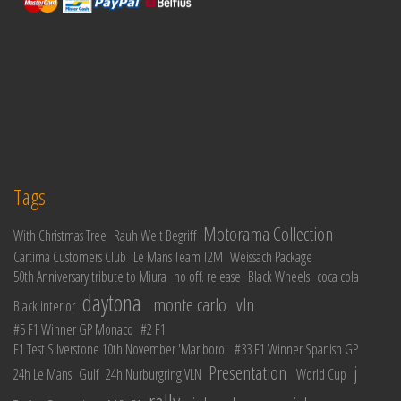
Tags
Motorama Collection
With Christmas Tree
Rauh Welt Begriff
Cartima Customers Club
Le Mans Team T2M
Weissach Package
50th Anniversary tribute to Miura
no off. release
Black Wheels
coca cola
daytona
monte carlo
vln
Black interior
#5 F1 Winner GP Monaco
#2 F1
F1 Test Silverstone 10th November 'Marlboro'
#33 F1 Winner Spanish GP
Presentation
j
24h Le Mans
Gulf
24h Nurburgring VLN
World Cup