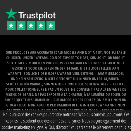
OUR PRODUCTS ARE ACCURATE SCALE MODELS AND NOT A TOY. NOT SUITABLE
CHILDREN UNDER 14 YEARS. DO NOT EXPOSE TO HEAT, SUNLIGHT, OR BRIGHT
SPOTLIGHT. - MODELLEN VOOR DE VERZAMELAAR EN GEEN SPEELGOED. NIET
GESCHIKT VOOR KINDEREN ONDER 14 JAAR. NIET BLOOTSTELLEN AAN
WARMTE, ZONLICHT OF HELDERE/WARME VERLICHTING. - SAMMLERMODEL
UND KEIN SPIELZEUG. NICHT GEEIGNET FÜR KINDER UNTER 14 JAHREN.
SCHÜTZEN FÜR WARME, SONNENLICHT UND HELLE SCHEINWERFER. - ARTICLE
POUR COLLECTIONNEURS E PAS UN JOUET. NE CONVIENT PAS AUX ENFANTS DE
MOINS DE 14 ANS. NE PAS EXPOSER À LA CHALEUR, À LA LUMIÈRE DU SOLEIL OU
AUX PROJECTEURS LUMINEUX. - AUTOMODELLO PER COLLEZIONISMO E NON UN
GIOCATTOLO. NON ADATTO PER BAMBINI DI ETA INFERIORE A 14 ANNI. NON
ESPORRE A CALORE, LUCE SOLARE O RIFLETTORE LUMINOSO. - MODELO PARA
Nous utilisons des cookies pour rendre notre site Web plus convivial pour vous. Ces
COLECCIONISTAS Y NO UN JUGUETE. NO RECOMENDABLE PARA NINOS
cookies ne stockent que des données anonymes. Nous plaçons également des
MENORES DE 14 ANOS. NO LO EXPONGA AL CALOR, LA LUZ DEL SOL O LOS FOCOS
BRILLANTES.
cookies marketing en ligne. À 'Oui, d’accord ' vous acceptez le placement de tous les