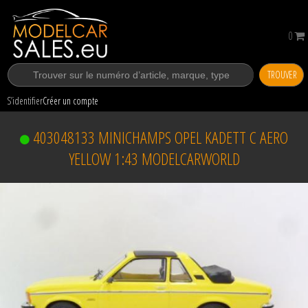
0
TROUVER
S’identifier
Créer un compte
403048133 MINICHAMPS OPEL KADETT C AERO
YELLOW 1:43 MODELCARWORLD