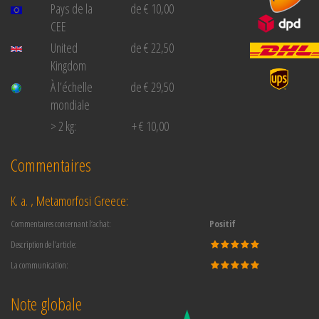
Pays de la
de € 10,00
CEE
United
de € 22,50
Kingdom
À l’échelle
de € 29,50
mondiale
> 2 kg:
+ € 10,00
Commentaires
K. a. , Metamorfosi Greece:
Commentaires concernant l‘achat:
Positif
Description de l’article:
La communication:
Note globale