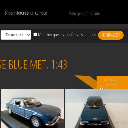
S’identifier
Créer un compte
Votre panier est vide
N’afficher que les modèles disponibles
RÉINITIALISER
E BLUE MET. 1:43
Exemple de
modèle
Vendu