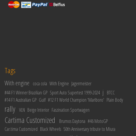
Tags
With engine
coca cola
With Engine
Jagermeister
j
#44 F1 Winner Brazilian GP
Sport Auto Supertest 1999-2024
BTCC
#14 F1 Australian GP
Gulf
#12 F1 World Champion 'Marlboro'
Plain Body
rally
VLN
Beige Interior
Faszination Sportwagen
Cartima Customized
Brumos Daytona
#46 MotoGP
Car.tima Customized
Black Wheels
50th Anniversary tribute to Miura