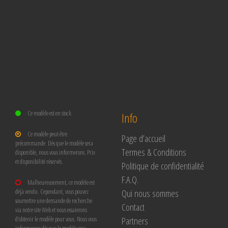
Ce modèle est en stock.
Info
Ce modèle peut être
Page d’accueil
précommande. Dès que le modèle sera
Termes & Conditions
disponible, nous vous informerons. Prix
et disponibilité réservés.
Politique de confidentialité
F.A.Q.
Malheureusement, ce modèle est
Qui nous sommes
déjà vendu. Cependant, vous pouvez
soumettre une demande de recherche
Contact
via notre site Web et nous essaierons
Partners
d’obtenir le modèle pour vous. Nous vous
informerons dès que le modèle sera